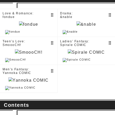
Love & Romance:
Drama:
drag_indicator
drag_indicator
fondue
&nable
Teen’s Love:
Ladies’ Fantasy:
drag_indicator
drag_indicator
SmoooCH!
Spirale COMIC
Men’s Fantasy:
drag_indicator
Yannoka COMIC
Contents