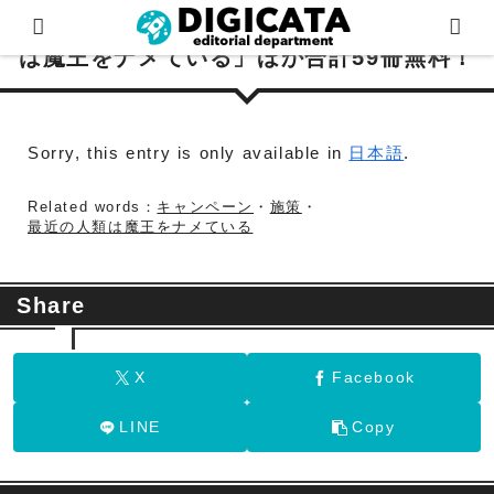
(日本語) 年末年始大型セール！「最近の人類
は魔王をナメている」ほか合計59冊無料！
Sorry, this entry is only available in
日本語
.
Related words：
キャンペーン
・
施策
・
最近の人類は魔王をナメている
Share
X
Facebook
LINE
Copy