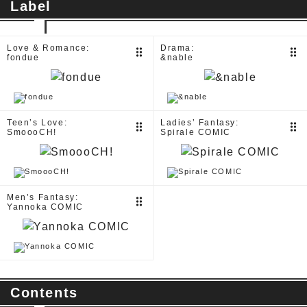
Label
Love & Romance:
Drama:
drag_indicator
drag_indicator
fondue
&nable
Teen’s Love:
Ladies’ Fantasy:
drag_indicator
drag_indicator
SmoooCH!
Spirale COMIC
Men’s Fantasy:
drag_indicator
Yannoka COMIC
Contents