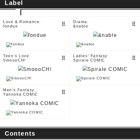
Label
Love & Romance:
Drama:
drag_indicator
drag_indicator
fondue
&nable
Teen’s Love:
Ladies’ Fantasy:
drag_indicator
drag_indicator
SmoooCH!
Spirale COMIC
Men’s Fantasy:
drag_indicator
Yannoka COMIC
Contents