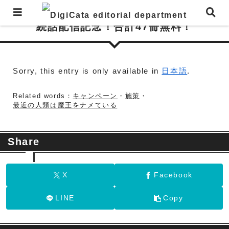
(日本語) 「最近の人類は魔王をナメている」
続話配信記念！合計47冊無料！
Sorry, this entry is only available in
日本語
.
Related words：
キャンペーン
・
施策
・
最近の人類は魔王をナメている
Share
X
Facebook
LINE
Copy