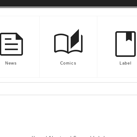
feed
auto_stories
boo
News
Comics
Label