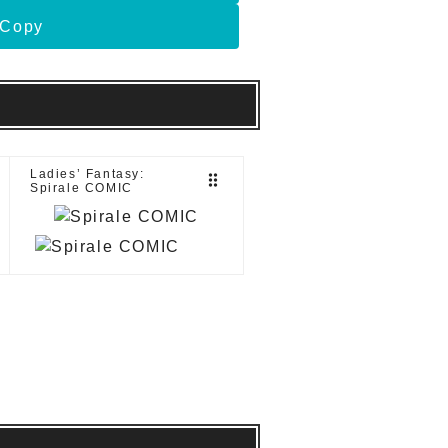
Copy
Ladies’ Fantasy:
drag_indicator
Spirale COMIC