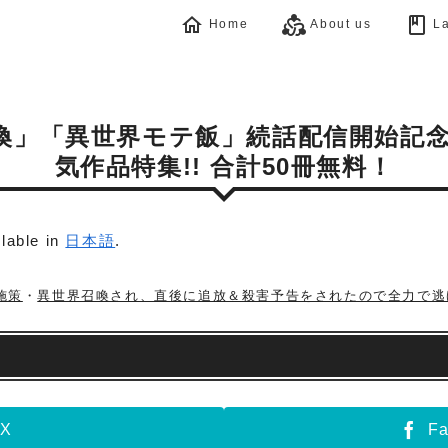
home
diversity_2
book
Home
About us
La
召喚」「異世界モテ飯」続話配信開始記
気作品特集!! 合計50冊無料！
ilable in
日本語
.
施策
・
異世界召喚され、直後に追放＆殺害予告をされたので全力で逃
X
F