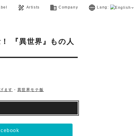
draw
business
language
bel
Artists
Company
Lang:
念！ 『異世界』もの人
げます
・
異世界モテ飯
acebook