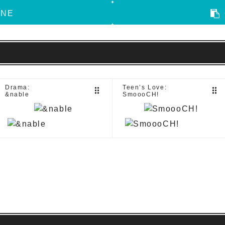
INE
Drama:
Teen’s Love:
drag_indicator
drag_indicator
&nable
SmoooCH!