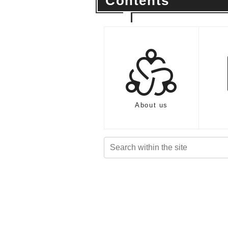
Contents
diversity_2
About us