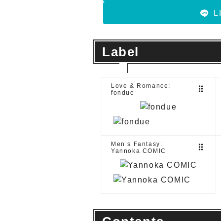
L
Label
Love & Romance:
drag_indicator
fondue
Men’s Fantasy:
drag_indicator
Yannoka COMIC