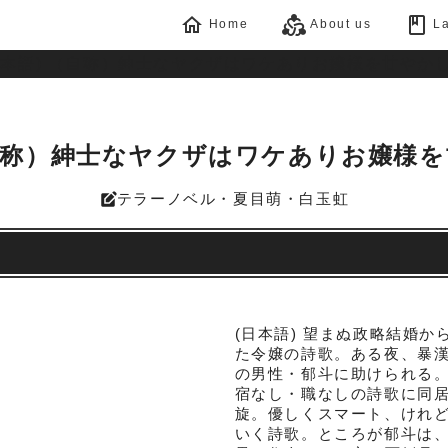
home
diversity_2
book
Home
About us
La
（自称）紳士なヤクザはワケありお嬢様
テラーノベル・夏目萌・白玉虹
edit_square
(日本語) 望まぬ政略結婚
た令嬢の詩歌。ある夜、暴
の男性・郁斗に助けられる
宿なし・職なしの詩歌に同
旋。優しくスマート、けれ
いく詩歌。ところが郁斗は