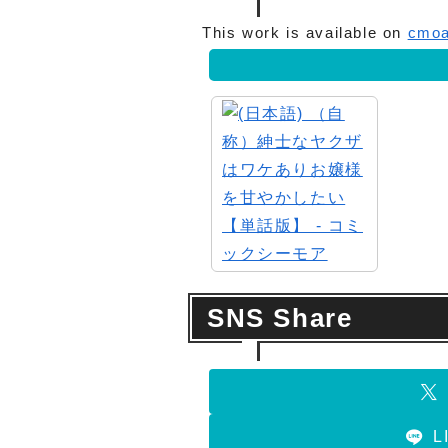
This work is available on
cmoa
SNS Share
L