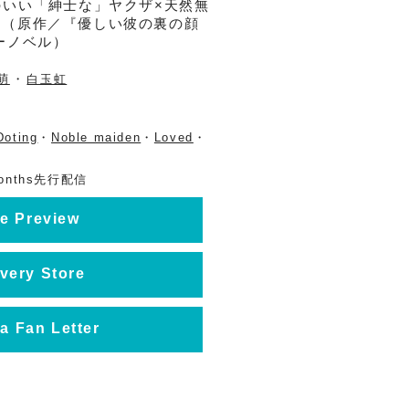
のいい「紳士な」ヤクザ×天然無
。（原作／『優しい彼の裏の顔
ーノベル）
萌
・
白玉虹
Doting
・
Noble maiden
・
Loved
・
onths先行配信
e Preview
very Store
a Fan Letter