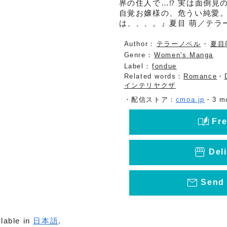
界の住人で…⁉ 実は面倒見
自覚お嬢様の、危うい純愛
は、、、。』夏目 萌／テラ
Author：
テラーノベル
・
夏目
Genre：
Women's Manga
Label：
fondue
Related words：
Romance
・
インテリヤクザ
・配信ストア：
cmoa.jp
・3 m
auto_stories
Fre
storefront
Deli
mail_outline
Send 
ilable in
日本語
.