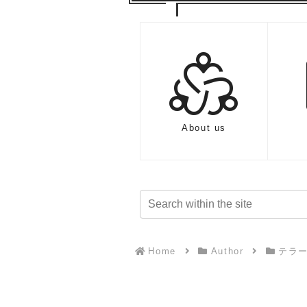
diversity_2
About us
Home
Author
テラ