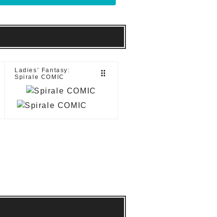
Ladies’ Fantasy:
drag_indicator
Spirale COMIC