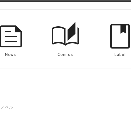
feed
auto_stories
boo
News
Comics
Label
ーノベル