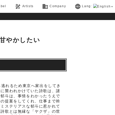
draw
business
language
bel
Artists
Company
Lang:
を甘やかしたい
から逃れるため東京へ家出をしてき
漢に襲われかけていた詩歌は、謎
。郁斗は、事情をわかったうえで
居の提案をしてくれ、仕事まで斡
どミステリアスな郁斗に惹かれて
、詩歌とは無縁な「ヤクザ」の世