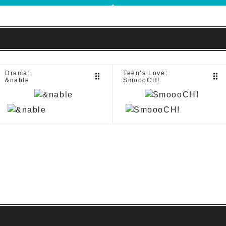
Drama:
Teen’s Love:
drag_indicator
drag_indicator
&nable
SmoooCH!