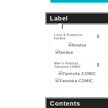
Label
Love & Romance:
drag_indicator
fondue
Men’s Fantasy:
drag_indicator
Yannoka COMIC
Contents