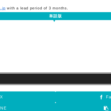
.jp
with a lead period of 3 months.
単話版
X
F
INE